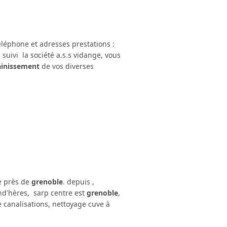
éléphone et adresses prestations :
 suivi la société a.s.s vidange, vous
ainissement
de vos diverses
e près de
grenoble
. depuis ,
ind'hères, sarp centre est
grenoble
,
canalisations, nettoyage cuve à