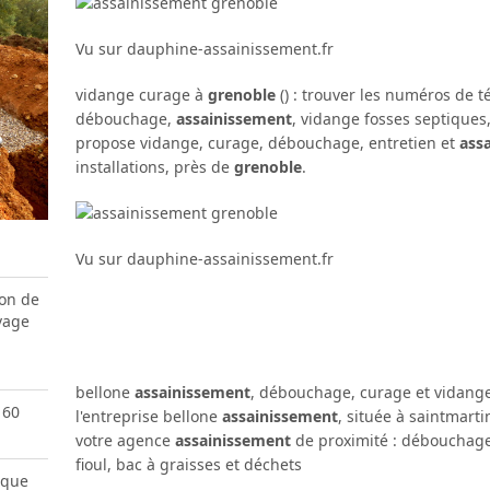
Vu sur dauphine-assainissement.fr
vidange curage à
grenoble
() : trouver les numéros de t
débouchage,
assainissement
, vidange fosses septiques,
propose vidange, curage, débouchage, entretien et
ass
installations, près de
grenoble
.
Vu sur dauphine-assainissement.fr
ion de
vage
bellone
assainissement
, débouchage, curage et vidang
 60
l'entreprise bellone
assainissement
, située à saintmart
votre agence
assainissement
de proximité : débouchage 
fioul, bac à graisses et déchets
ique