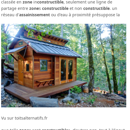
classée en
zone
in
constructible
, seulement une ligne de
partage entre
zone
s
constructible
et non
constructible
. un
réseau d'
assainissement
ou d'eau à proximité présuppose la
Vu sur toitsalternatifs.fr