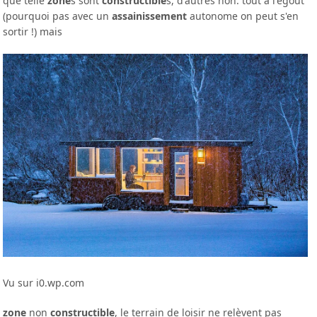
que telle
zone
s sont
constructible
s, d'autres non. tout à l'égout
(pourquoi pas avec un
assainissement
autonome on peut s'en
sortir !) mais
Vu sur i0.wp.com
zone
non
constructible
, le terrain de loisir ne relèvent pas