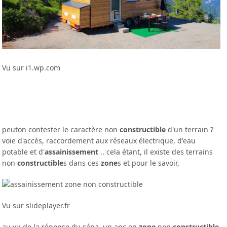
Vu sur i1.wp.com
peuton contester le caractère non
constructible
d'un terrain ?
voie d'accès, raccordement aux réseaux électrique, d'eau
potable et d'
assainissement
.. cela étant, il existe des terrains
non
constructible
s dans ces
zone
s et pour le savoir,
Vu sur slideplayer.fr
au vu de la réponse du séna, un anc en
zone
non
constructible