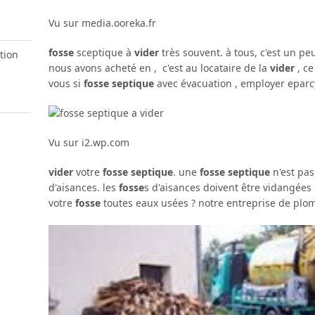
Vu sur media.ooreka.fr
fosse
sceptique à
vider
très souvent. à tous, c'est un pe
tion
nous avons acheté en , c'est au locataire de la
vider
, ce
vous si
fosse septique
avec évacuation , employer eparcy
Vu sur i2.wp.com
vider
votre
fosse septique
. une
fosse septique
n'est pa
d'aisances. les
fosse
s d'aisances doivent être vidangées
votre
fosse
toutes eaux usées ? notre entreprise de plom