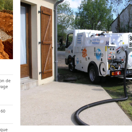
ion de
vage
 60
ique