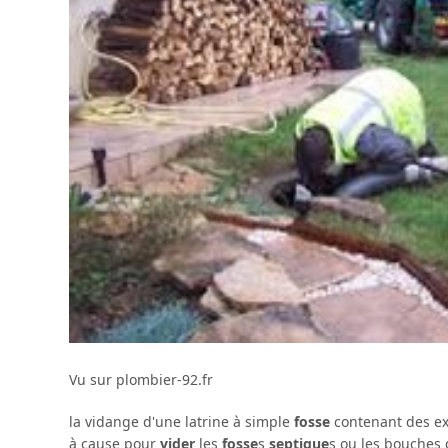
Vu sur plombier-92.fr
la vidange d'une latrine à simple
fosse
contenant des ex
à cause pour
vider
les
fosse
s
septique
s ou les bouches 