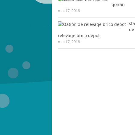
goiran
mai 17, 2018
sta
de
relevage brico depot
mai 17, 2018