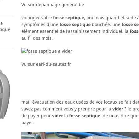
Vu sur depannage-general.be
vidanger votre
fosse septique
, oui mais quand et suite 
se
symptômes d'une
fosse septique
bouchée. une
fosse s
tique
élément essentiel de l'assainissement individuel. la
foss
au fil des mois.
Vu sur earl-du-sautez.fr
mai l'évacuation des eaux usées de vos locaux se fait d
savez pas comment vous y prendre pour la
vider
? le pr
de payer pour
vider
la
fosse septique
. de nous dire quoi
payer.