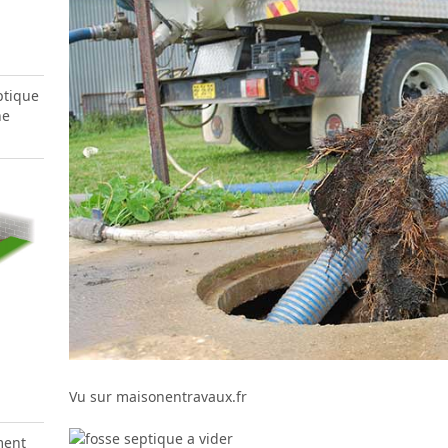
ptique
he
Vu sur maisonentravaux.fr
ment