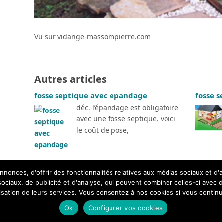
Vu sur vidange-massompierre.com
Autres articles
fosse septique avec epandage
fosse s
déc. l’épandage est obligatoire
avec une fosse septique. voici
le coût de pose,
nonces, d'offrir des fonctionnalités relatives aux médias sociaux et d
 sociaux, de publicité et d'analyse, qui peuvent combiner celles-ci avec 
lisation de leurs services. Vous consentez à nos cookies si vous continu
Ok
Configurer vos cookies
.
Bien cho