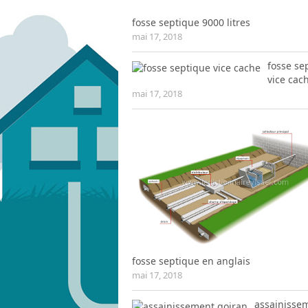
fosse septique 9000 litres
mai 17, 2018
fosse se
vice cac
mai 17, 2018
fosse septique en anglais
mai 17, 2018
assainisse