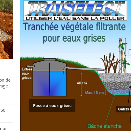
ion de
vage
 60
ique