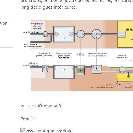
profondes, de même qu'aux bords des fossés, des canaux
long des digues intérieures.
tion
Vu sur ciffreobona.fr
#eanf#