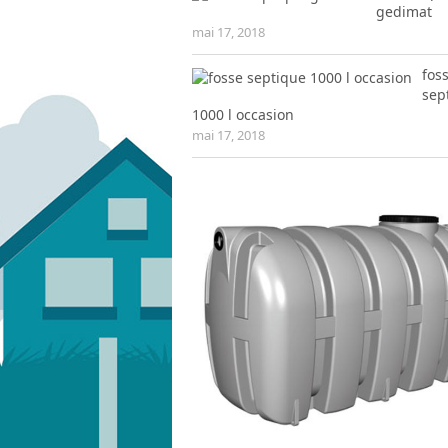
gedimat
mai 17, 2018
fos
sep
1000 l occasion
mai 17, 2018