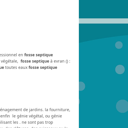
fessionnel en
fosse septique
végétale,
fosse septique
à evran () :
ue
toutes eaux
fosse septique
énagement de jardins. la fourniture,
 enfin le génie végétal, ou génie
isant les . ne sont pas trop