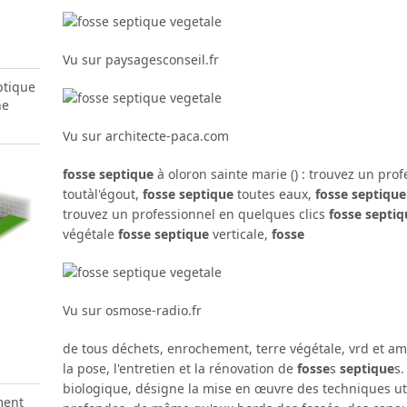
Vu sur paysagesconseil.fr
ptique
he
Vu sur architecte-paca.com
fosse septique
à oloron sainte marie () : trouvez un pro
toutàl'égout,
fosse septique
toutes eaux,
fosse septique
trouvez un professionnel en quelques clics
fosse septiq
végétale
fosse septique
verticale,
fosse
Vu sur osmose-radio.fr
de tous déchets, enrochement, terre végétale, vrd et am
la pose, l'entretien et la rénovation de
fosse
s
septique
s.
biologique, désigne la mise en œuvre des techniques util
ment