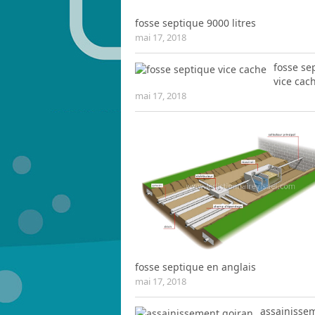
fosse septique 9000 litres
mai 17, 2018
fosse se
vice cac
mai 17, 2018
fosse septique en anglais
mai 17, 2018
assainisse